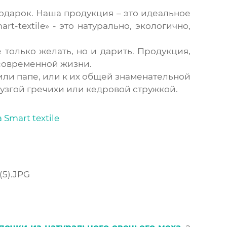
одарок. Наша продукция – это идеальное
-textile» - это натурально, экологично,
 только желать, но и дарить. Продукция,
 современной жизни.
ли папе, или к их общей знаменательной
згой гречихи или кедровой стружкой.
почки из натурального овечьего меха
, а