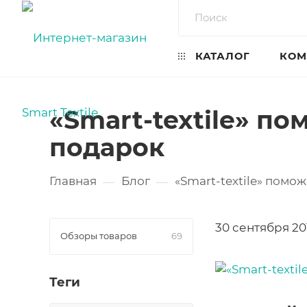
КАТАЛОГ
КОМ
«Smart-textile» п
подарок
Главная
Блог
«Smart-textile» пом
—
—
30 сентября 201
Обзоры товаров
69
Теги