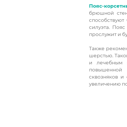
Пояс-корсетн
брюшной стен
способствуют
силуэта. Пояс
прослужит и б
Также рекоме
шерстью. Тако
и лечебным э
повышенной 
сквозняков и
увеличению по