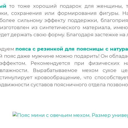
ый
то тоже хороший подарок для женщины, т
ки, сохранения или формирования фигуры. На
 более сильному эффекту поддержки, благопри
 изготовлен из синтетического материала, име
удет держать свою форму. Благодаря застежке на 
ндуем
пояса
с резинкой для поясницы с натур
й пояс даже мужчине можно подарить! Он облад
ффектом. Рекомендуется при физических на
влажности. Вырабатываемое мехом сухое це
 стимулирует кровообращение, что способству
движности суставов поясничного отдела позвоно