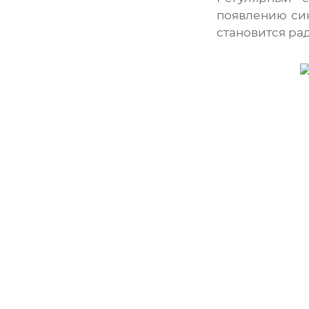
появлению син
становится ра