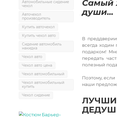
Самый х
Автомобильные сидение
чехол
души...
Авточехол
производитель
Купить авточехол
Купить чехол авто
В преддверии 
Сидение автомобиль
всегда ходим 
накидка
подарком! Мно
Чехол авто
передать час
полезный пода
Чехол авто цена
Чехол автомобильный
Поэтому, если
Чехол автомобильный
наши предлож
купить
Чехол сидение
ЛУЧШИ
ДЕДУШ