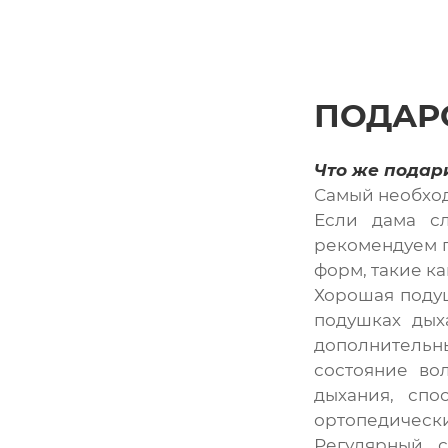
ПОДАР
Что же подари
Самый необход
Если дама сл
рекомендуем 
форм, такие ка
Хорошая подуш
подушках дых
дополнительн
состояние во
дыхания, спо
ортопедически
Регулярный с