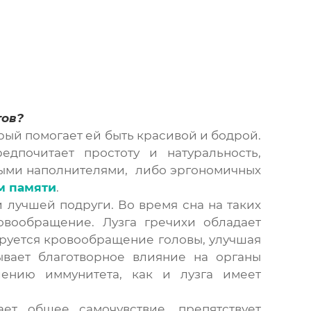
тов?
рый помогает ей быть красивой и бодрой.
дпочитает простоту и натуральность,
ными наполнителями, либо эргономичных
м памяти
.
 лучшей подруги. Во время сна на таких
овообращение. Лузга гречихи обладает
руется кровообращение головы, улучшая
ывает благотворное влияние на органы
лению иммунитета, как и лузга имеет
т общее самочувствие, препятствует