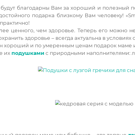
будут благодарны Вам за хороший и полезный п
остойного подарка близкому Вам человеку! «Smart
 практично!
лее ценного, чем здоровье. Теперь его можно не
хранить здоровье – всегда актуальна в условиях
н хороший и по умеренным ценам подарок маме и
е их
подушками
с природными наполнителями: лу
чный подарок маме или бабушке – это теплые
та