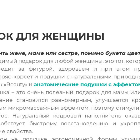
ОК ДЛЯ ЖЕНЩИНЫ
ть жене, маме или сестре, помимо букета цве
имый подарок для любой женщины, это тот, кото
едит за фигурой, здоровьем и при этом пре
пояс-корсет и подушки с натуральными природ
к «Beauty» и
анатомические
подушки с эффекто
ка – это очень полезный подарок для мамы или
ание становится равномерным, улучшается кр
ым микромассажным эффектом, поэтому стимули
лос. Натуральный кедровый наполнитель оказ
собствует быстрому восстановлению и укреп
е свойства.
он на подушке эргономичной формы улучшае