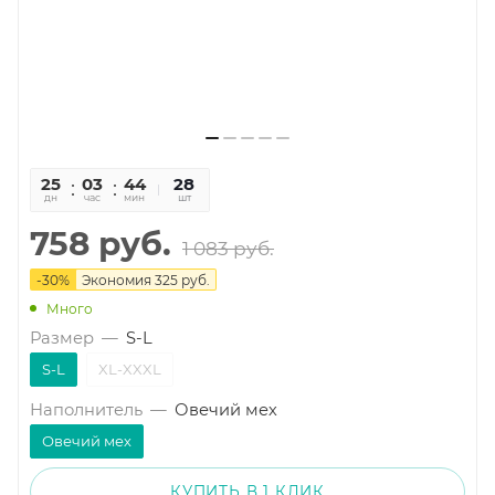
25
03
44
27
28
дн
час
мин
сек
шт
758
руб.
1 083
руб.
-
30
%
Экономия
325
руб.
Много
Размер
—
S-L
S-L
XL-XXXL
Наполнитель
—
Овечий мех
Овечий мех
КУПИТЬ В 1 КЛИК