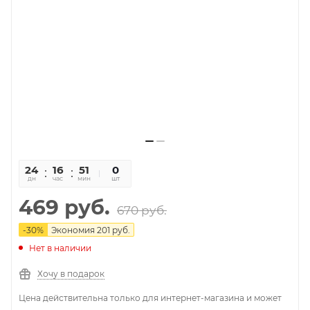
24
16
51
36
0
дн
час
мин
сек
шт
469
руб.
670
руб.
-
30
%
Экономия
201
руб.
Нет в наличии
Хочу в подарок
Цена действительна только для интернет-магазина и может