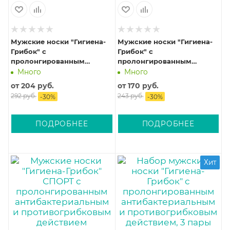
Мужские носки "Гигиена-
Мужские носки "Гигиена-
Грибок" с
Грибок" с
пролонгированным
пролонгированным
антибактериальным и
антибактериальным и
Много
Много
противогрибковым
противогрибковым
от
204 руб.
от
170 руб.
действием в
действием в
292 руб.
243 руб.
-
30
%
-
30
%
индивидуальном пакете
индивидуальном пакете
ПОДРОБНЕЕ
ПОДРОБНЕЕ
Хит