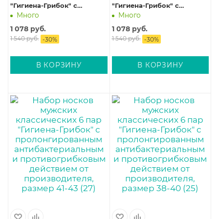
"Гигиена-Грибок" с
"Гигиена-Грибок" с
пролонгированным
пролонгированным
Много
Много
антибактериальным и
антибактериальным и
1 078
руб.
1 078
руб.
противогрибковым
противогрибковым
1 540
руб.
1 540
руб.
-
30
%
-
30
%
действием от
действием от
производителя, размер 47-
производителя, размер 44-
48 (31)
46 (29)
В КОРЗИНУ
В КОРЗИНУ