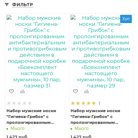
ФИЛЬТР
Хит
1
Набор мужские носки
Набор мужские носки
"Гигиена-Грибок" с
"Гигиена-Грибок" с
пролонгированным
пролонгированным
антибактериальным и
антибактериальным и
Много
Много
противогрибковым
противогрибковым
1 423
руб.
1 423
руб.