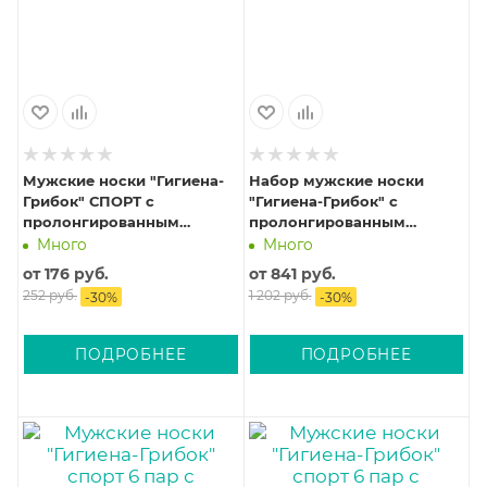
Мужские носки "Гигиена-
Набор мужские носки
Грибок" СПОРТ с
"Гигиена-Грибок" с
пролонгированным
пролонгированным
антибактериальным и
антибактериальным и
Много
Много
противогрибковым
противогрибковым
от
176 руб.
от
841 руб.
действием
действием, 3 пары
252 руб.
1 202 руб.
-
30
%
-
30
%
ПОДРОБНЕЕ
ПОДРОБНЕЕ