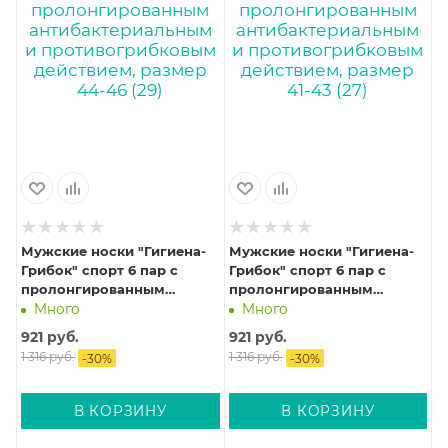
Мужские носки "Гигиена-
Мужские носки "Гигиена-
Грибок" спорт 6 пар с
Грибок" спорт 6 пар с
пролонгированным
пролонгированным
антибактериальным и
антибактериальным и
Много
Много
противогрибковым
противогрибковым
921
руб.
921
руб.
действием, размер 44-46
действием, размер 41-43
1 316
руб.
1 316
руб.
-
30
%
-
30
%
(29)
(27)
В КОРЗИНУ
В КОРЗИНУ