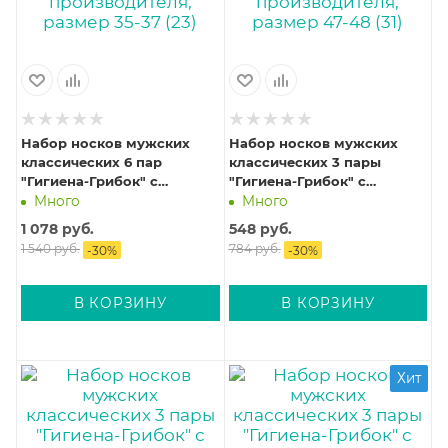
Набор носков мужских
Набор носков мужских
классических 6 пар
классических 3 пары
"Гигиена-Грибок" с
"Гигиена-Грибок" с
пролонгированным
пролонгированным
Много
Много
антибактериальным и
антибактериальным и
1 078
руб.
548
руб.
противогрибковым
противогрибковым
1 540
руб.
784
руб.
-
30
%
-
30
%
действием от
действием от
производителя, размер 35-
производителя, размер 47-
37 (23)
48 (31)
В КОРЗИНУ
В КОРЗИНУ
Хит