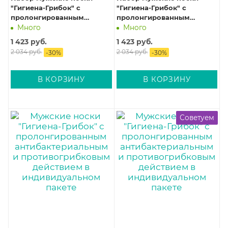
"Гигиена-Грибок" с
"Гигиена-Грибок" с
пролонгированным
пролонгированным
антибактериальным и
антибактериальным и
Много
Много
противогрибковым
противогрибковым
1 423
руб.
1 423
руб.
действием в подарочной
действием в подарочной
2 034
руб.
2 034
руб.
-
30
%
-
30
%
коробке «Боекомплект
коробке «Боекомплект
настоящего мужчины», 10
настоящего мужчины», 10
пар, размер 27
пар, размер 25
В КОРЗИНУ
В КОРЗИНУ
Советуем