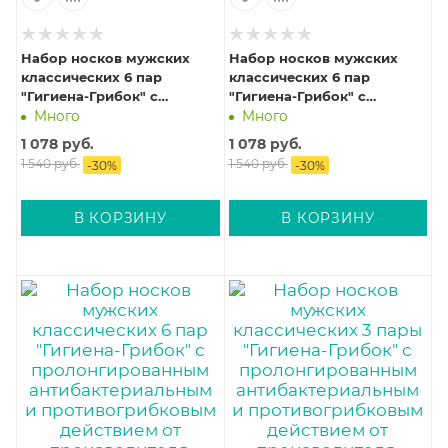
Набор носков мужских
Набор носков мужских
классических 6 пар
классических 6 пар
"Гигиена-Грибок" с
"Гигиена-Грибок" с
пролонгированным
пролонгированным
Много
Много
антибактериальным и
антибактериальным и
1 078
руб.
1 078
руб.
противогрибковым
противогрибковым
1 540
руб.
1 540
руб.
-
30
%
-
30
%
действием от
действием от
производителя, размер 41-
производителя, размер 38-
43 (27)
40 (25)
В КОРЗИНУ
В КОРЗИНУ