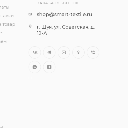
ЗАКАЗАТЬ ЗВОНОК
латы
shop@smart-textile.ru
ставки
а товар
г. Шуя, ул. Советская, д.
ет
12-А
аем
++
ны