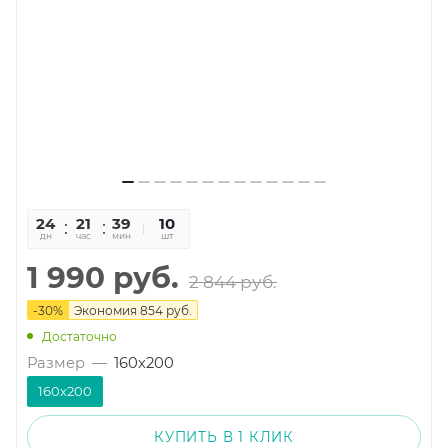
24
21
39
44
10
дн
час
мин
сек
шт
1 990
руб.
2 844
руб.
-
30
%
Экономия
854
руб.
Достаточно
Размер
—
160х200
160х200
КУПИТЬ В 1 КЛИК