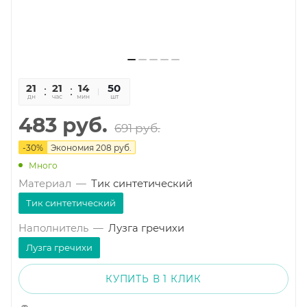
21
21
14
45
50
дн
час
мин
сек
шт
483
руб.
691
руб.
-
30
%
Экономия
208
руб.
Много
Материал
—
Тик синтетический
Тик синтетический
Наполнитель
—
Лузга гречихи
Лузга гречихи
КУПИТЬ В 1 КЛИК