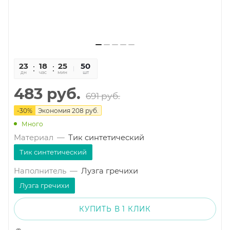
23
18
25
01
50
дн
час
мин
сек
шт
483
руб.
691
руб.
-
30
%
Экономия
208
руб.
Много
Материал
—
Тик синтетический
Тик синтетический
Наполнитель
—
Лузга гречихи
Лузга гречихи
КУПИТЬ В 1 КЛИК