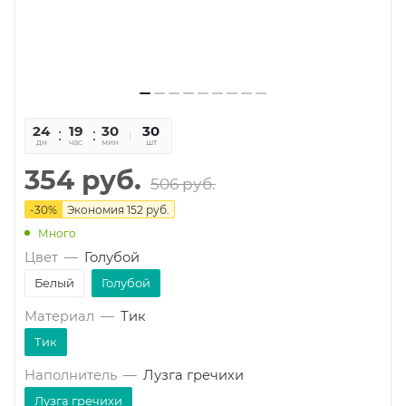
24
19
30
31
30
дн
час
мин
сек
шт
354
руб.
506
руб.
-
30
%
Экономия
152
руб.
Много
Цвет
—
Голубой
Белый
Голубой
Материал
—
Тик
Тик
Наполнитель
—
Лузга гречихи
Лузга гречихи