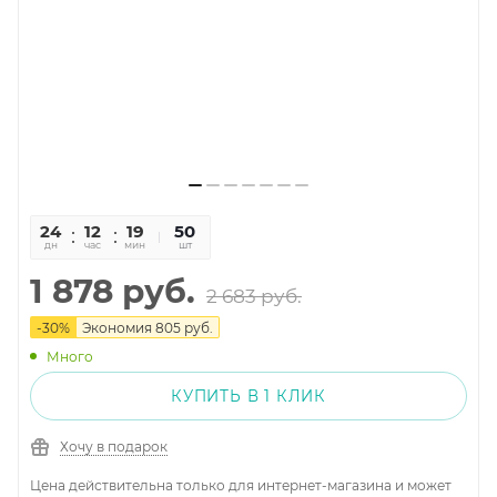
24
12
19
39
50
дн
час
мин
сек
шт
1 878
руб.
2 683
руб.
-
30
%
Экономия
805
руб.
Много
КУПИТЬ В 1 КЛИК
Хочу в подарок
Цена действительна только для интернет-магазина и может