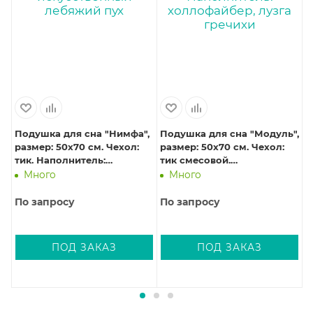
Подушка для сна "Нимфа",
Подушка для сна "Модуль",
П
размер: 50х70 см. Чехол:
размер: 50х70 см. Чехол:
п
тик. Наполнитель:
тик смесовой.
г
,
искусственный лебяжий
Наполнитель:
т
Много
Много
пух
холлофайбер, лузга
гречихи
По запросу
По запросу
П
ПОД ЗАКАЗ
ПОД ЗАКАЗ