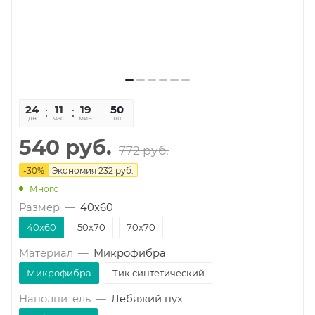
24
11
19
58
50
дн
час
мин
сек
шт
540
руб.
772
руб.
-
30
%
Экономия
232
руб.
Много
Размер
—
40x60
40x60
50x70
70x70
Материал
—
Микрофибра
Микрофибра
Тик синтетический
Наполнитель
—
Лебяжий пух