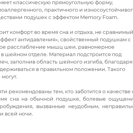
имеет классическую прямоугольную форму,
ипоаллергенного, практичного и износоустойчиво
ествами подушек с эффектом Memory Foam.
ит комфорт во время сна и отдыха, не сравнимый
ффект антидавления», свойственный подушкам с
ное расслабление мышц шеи, равномерное
 в шейном отделе. Материал подстроится под
леч, заполнив область шейного изгиба, благодаря
ддерживаться в правильном положении. Такого
могут.
и рекомендованы тем, кто заботится о качестве 
емя сна на обычной подушке, болевые ощущени
робуждения, вызванные неудобным, неправиль
и всей ночи.