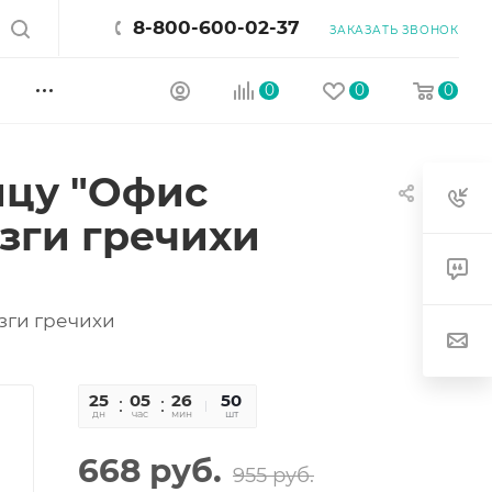
8-800-600-02-37
ЗАКАЗАТЬ ЗВОНОК
0
0
0
ицу "Офис
узги гречихи
зги гречихи
25
05
26
29
50
дн
час
мин
сек
шт
668
руб.
955
руб.