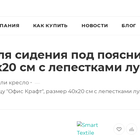
ПАНИЯ
КАК КУПИТЬ
НОВОСТИ
БЛОГ
ля сидения под поясн
х20 см с лепестками л
или кресло
—
у "Офис Крафт", размер 40х20 см с лепестками лу