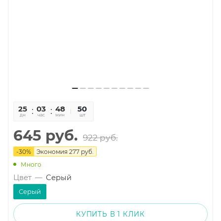
25
03
48
02
50
дн
час
мин
сек
шт
645
руб.
922
руб.
-
30
%
Экономия
277
руб.
Много
Цвет
—
Серый
Серый
КУПИТЬ В 1 КЛИК