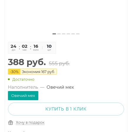
24
02
16
51
10
дн
час
мин
сек
шт
388
руб.
555
руб.
-
30
%
Экономия
167
руб.
Достаточно
Наполнитель
—
Овечий мех
Овечий мех
КУПИТЬ В 1 КЛИК
Хочу в подарок