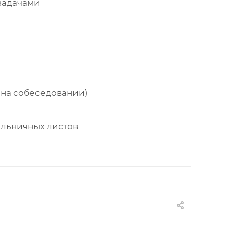
задачами
 на собеседовании)
больничных листов