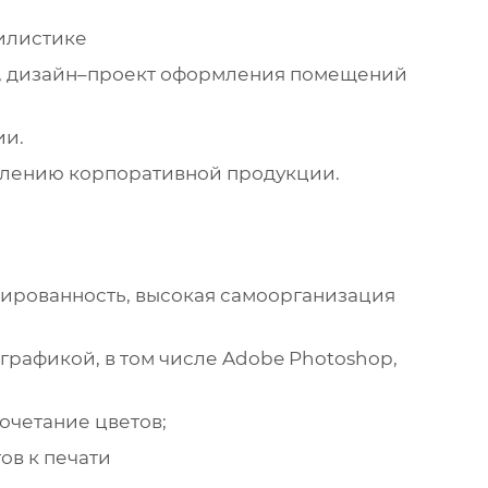
тилистике
в, дизайн–проект оформления помещений
ии.
влению корпоративной продукции.
нированность, высокая самоорганизация
графикой, в том числе Adobe Photoshop,
очетание цветов;
ов к печати