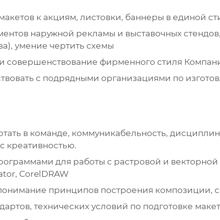
макетов к акциям, листовки, баннеры в единой с
ментов наружной рекламы и выставочных стендо
ва), умение чертить схемы
и совершенствование фирменного стиля Компан
твовать с подрядными организациями по изгото
отать в команде, коммуникабельность, дисципли
 с креативностью.
ограммами для работы с растровой и векторной 
rator, CorelDRAW
понимание принципов построения композиции, с
дартов, технических условий по подготовке макет