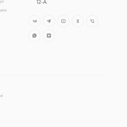
ет
12-А
аем
++
ны