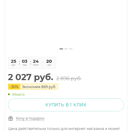
25
03
24
45
20
дн
час
мин
сек
шт
2 027
руб.
2 896
руб.
-
30
%
Экономия
869
руб.
Много
КУПИТЬ В 1 КЛИК
Хочу в подарок
Цена действительна только для интернет-магазина и может