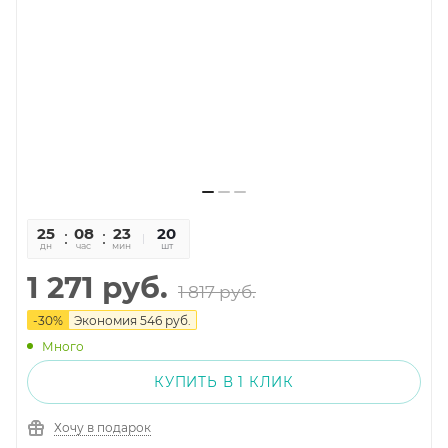
25
08
23
03
20
дн
час
мин
сек
шт
1 271
руб.
1 817
руб.
-
30
%
Экономия
546
руб.
Много
КУПИТЬ В 1 КЛИК
Хочу в подарок