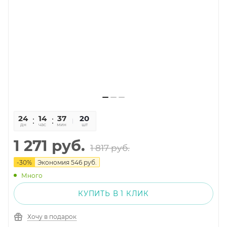
24
14
37
18
20
дн
час
мин
сек
шт
1 271
руб.
1 817
руб.
-
30
%
Экономия
546
руб.
Много
КУПИТЬ В 1 КЛИК
Хочу в подарок