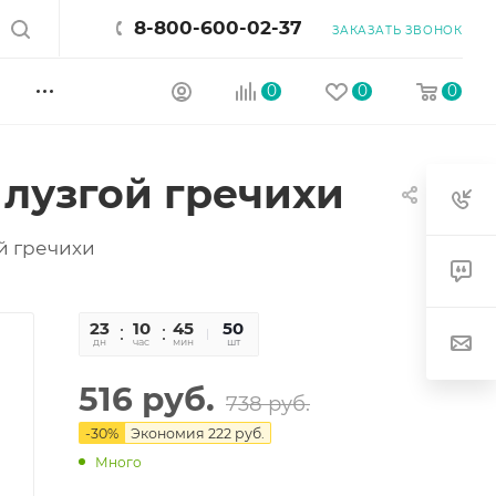
8-800-600-02-37
ЗАКАЗАТЬ ЗВОНОК
0
0
0
с лузгой гречихи
ой гречихи
23
10
45
37
50
дн
час
мин
сек
шт
516
руб.
738
руб.
-
30
%
Экономия
222
руб.
Много