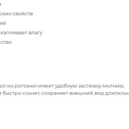
я
ских свойств
вие
скапливает влагу
ество
ол из рогожки имеет удобную застежку молнию,
и быстро сохнет, сохраняет внешний вид длитель