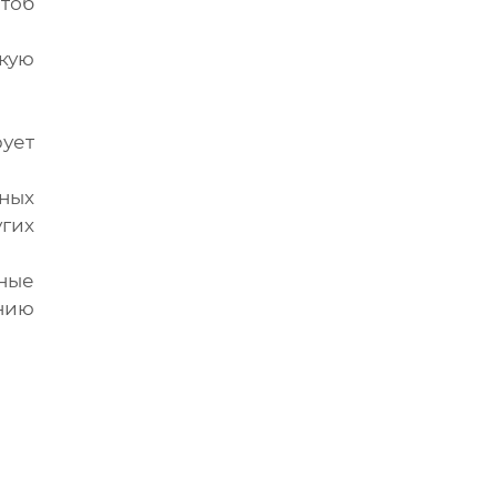
тоб
кую
ует
ных
угих
нные
нию