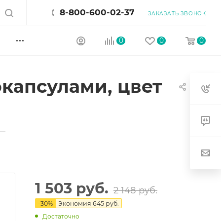
8-800-600-02-37
ЗАКАЗАТЬ ЗВОНОК
0
0
0
капсулами, цвет
—
1 503
руб.
2 148
руб.
-
30
%
Экономия
645
руб.
Достаточно