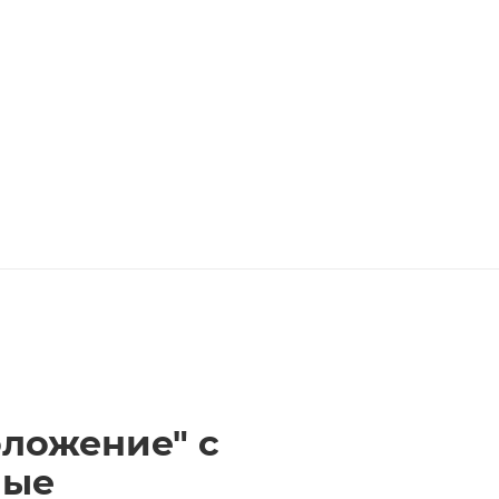
ложение" с
лые