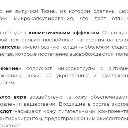
 не выдумка! Ткань, из которой сделаны шор
гии микрокапсулирования, что даёт отлич
я обладает
косметическим эффектом
. Он созда
ой технологии послойного нанесения на воло
капсулы
имеют разную толщину оболочки, соде
ества, которые постепенно высвобождаются, поп
ожение»
содержит микрокапсулы с активн
лажнению кожи, её укреплению и омоложен
ровья.
Алоэ вера
воздействую на кожу, обеспечивают
вления веществами. Входящие в состав экстра
слот
насыщают кожу питательными компонента
 антиоксидантом, предотвращающим окислитель
тарение.