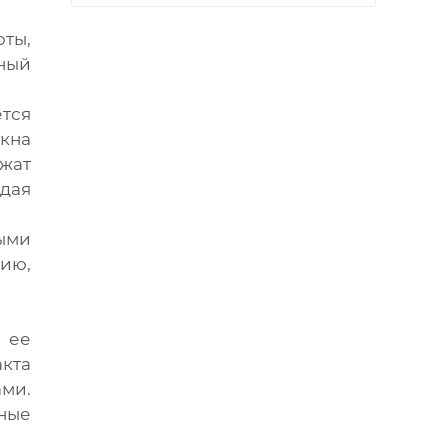
ты,
ный
ется
кна
ржат
адая
ыми
ию,
 ее
кта
ми.
ные