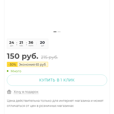
24
21
36
01
20
дн
час
мин
сек
шт
150
руб.
215
руб.
-
30
%
Экономия
65
руб.
Много
КУПИТЬ В 1 КЛИК
Хочу в подарок
Цена действительна только для интернет-магазина и может
отличаться от цен в розничных магазинах