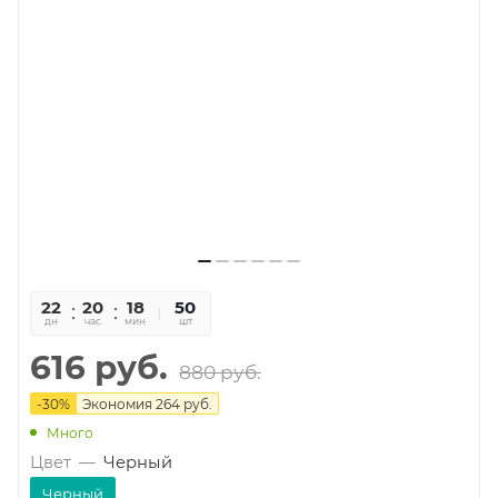
22
20
18
33
50
дн
час
мин
сек
шт
616
руб.
880
руб.
-
30
%
Экономия
264
руб.
Много
Цвет
—
Черный
Черный