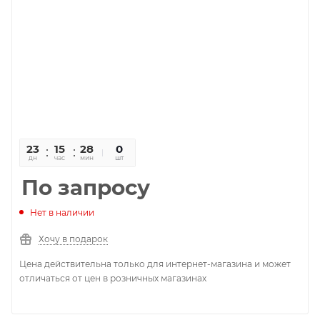
23
15
28
30
0
дн
час
мин
сек
шт
По запросу
Нет в наличии
Хочу в подарок
Цена действительна только для интернет-магазина и может
отличаться от цен в розничных магазинах