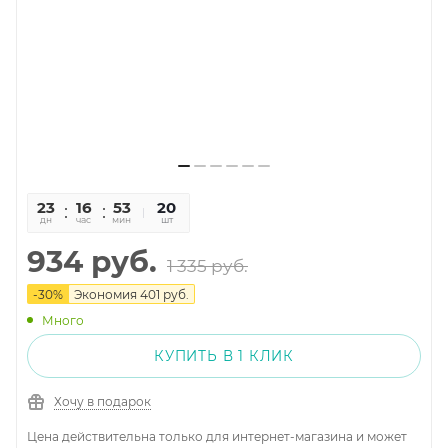
23
16
53
36
20
дн
час
мин
сек
шт
934
руб.
1 335
руб.
-
30
%
Экономия
401
руб.
Много
КУПИТЬ В 1 КЛИК
Хочу в подарок
Цена действительна только для интернет-магазина и может