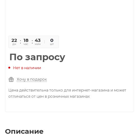
22
18
43
40
0
дн
час
мин
сек
шт
По запросу
Нет в наличии
Хочу в подарок
Цена действительна только для интернет-магазина и может
отличаться от цен в розничных магазинах
Описание