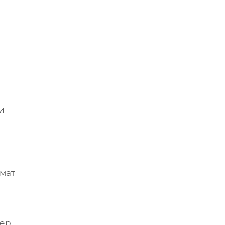
и
мат
ьер