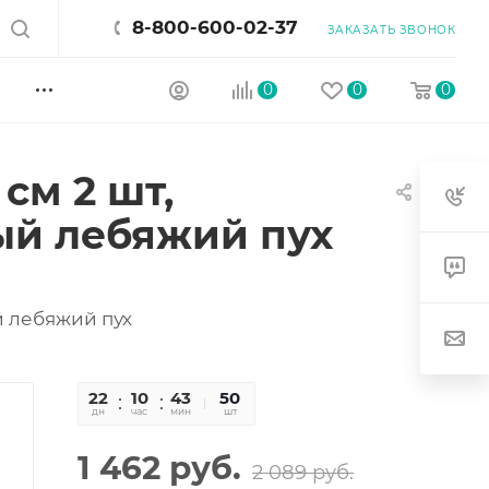
8-800-600-02-37
ЗАКАЗАТЬ ЗВОНОК
0
0
0
см 2 шт,
ый лебяжий пух
й лебяжий пух
22
10
43
45
50
дн
час
мин
сек
шт
1 462
руб.
2 089
руб.