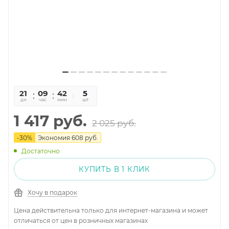
21
09
42
34
5
дн
час
мин
сек
шт
1 417
руб.
2 025
руб.
-
30
%
Экономия
608
руб.
Достаточно
КУПИТЬ В 1 КЛИК
Хочу в подарок
Цена действительна только для интернет-магазина и может
отличаться от цен в розничных магазинах