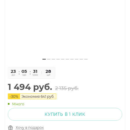
23
05
31
33
28
дн
час
мин
сек
шт
1 494
руб.
2 135
руб.
-
30
%
Экономия
641
руб.
Много
КУПИТЬ В 1 КЛИК
Хочу в подарок