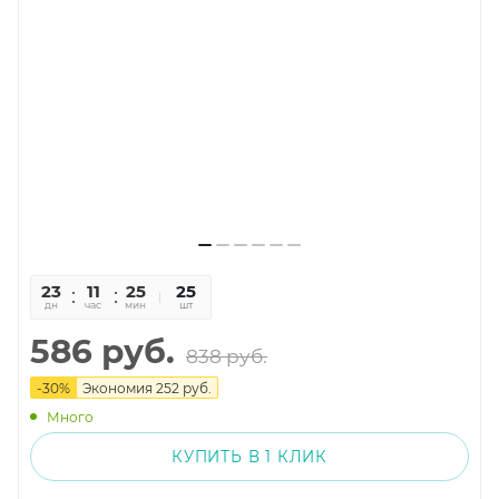
23
11
25
05
25
дн
час
мин
сек
шт
586
руб.
838
руб.
-
30
%
Экономия
252
руб.
Много
КУПИТЬ В 1 КЛИК