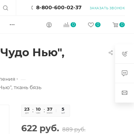
8-800-600-02-37
ЗАКАЗАТЬ ЗВОНОК
0
0
0
Чудо Нью",
ления
—
ью", ткань бязь
23
10
37
45
5
дн
час
мин
сек
шт
622
руб.
889
руб.