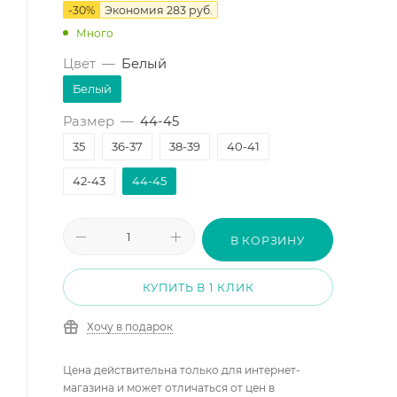
-
30
%
Экономия
283
руб.
Много
Цвет
—
Белый
Белый
Размер
—
44-45
35
36-37
38-39
40-41
42-43
44-45
В КОРЗИНУ
КУПИТЬ В 1 КЛИК
Хочу в подарок
Цена действительна только для интернет-
магазина и может отличаться от цен в