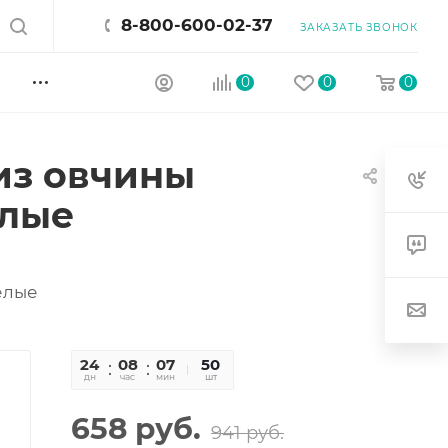
8-800-600-02-37
ЗАКАЗАТЬ ЗВОНОК
0
0
0
из овчины
елые
елые
24
08
07
54
50
дн
час
мин
сек
шт
658
руб.
941
руб.