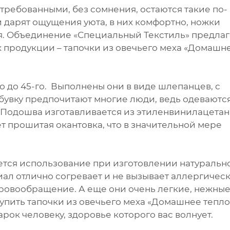
требованными, без сомнения, остаются такие по-
 дарят ощущения уюта, в них комфортно, ножки
я. Объединение «Специальный Текстиль» предлаг
 продукции – тапочки из овечьего меха «Домашн
о до 45-го. Выполнены они в виде шлепанцев, с
обувку предпочитают многие люди, ведь одеваютс
 Подошва изготавливается из этиленвинилацетан
ет прошитая окантовка, что в значительной мере
тся использование при изготовлении натуральн
ал отлично согревает и не вызывает аллергичес
ровообращение. А еще они очень легкие, нежные
упить тапочки из овечьего меха «Домашнее тепло
рок человеку, здоровье которого вас волнует.