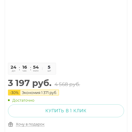
24
16
54
14
5
дн
час
мин
сек
шт
3 197
руб.
4 568
руб.
-
30
%
Экономия
1 371
руб.
Достаточно
КУПИТЬ В 1 КЛИК
Хочу в подарок