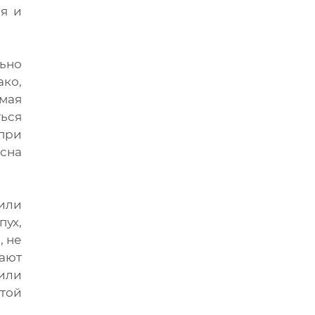
ая и
ьно
ако,
мая
ься
 при
 сна
 или
пух,
, не
ают
или
этой