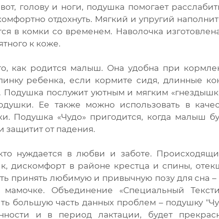
т, голову и ноги, подушка помогает расслабит
комфортно отдохнуть. Мягкий и упругий наполни
тся в комки со временем. Наволочка изготовлен
тного к коже.
го, как родится малыш. Она удобна при кормл
пинку ребенка, если кормите сидя, длинные к
и. Подушка послужит уютным и мягким «гнездыш
одушки. Ее также можно использовать в качес
ки. Подушка «Чудо» пригодится, когда малыш б
и защитит от падения.
то нуждается в любви и заботе. Происходящи
к, дискомфорт в районе крестца и спины, оте
ть принять любимую и привычную позу для сна –
 мамочке. Объединение «Специальный Тексти
ть большую часть данных проблем – подушку "Чу
нности и в период лактации, будет прекрас