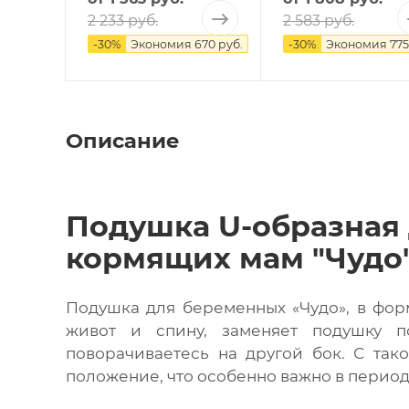
2 233 руб.
2 583 руб.
-
30
%
Экономия
670 руб.
-
30
%
Экономия
775
Описание
Подушка U-образная
кормящих мам "Чудо
Подушка для беременных «Чудо», в фо
живот и спину, заменяет подушку п
поворачиваетесь на другой бок. С так
положение, что особенно важно в перио