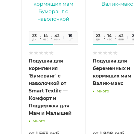
23
14
42
04
15
23
14
42
0
дн
час
мин
сек
шт
дн
час
мин
се
Подушка для
Подушка для
кормления
беременных и
'Бумеранг' с
кормящих мам
наволочкой от
Валик-макс
Smart Textile —
Много
Комфорт и
Поддержка для
Мам и Малышей
Много
от
1 563 руб.
от
1 808 руб.