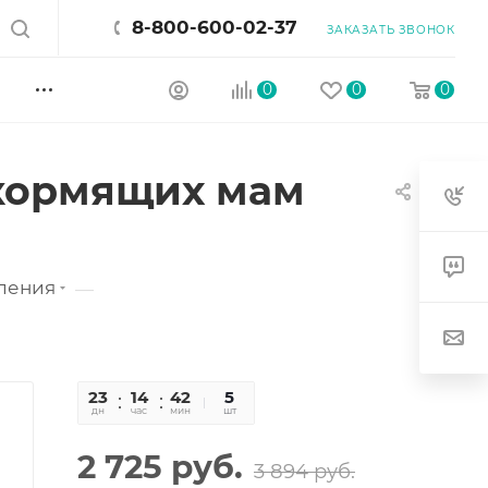
8-800-600-02-37
ЗАКАЗАТЬ ЗВОНОК
0
0
0
 кормящих мам
ления
—
23
14
42
04
5
дн
час
мин
сек
шт
2 725
руб.
3 894
руб.