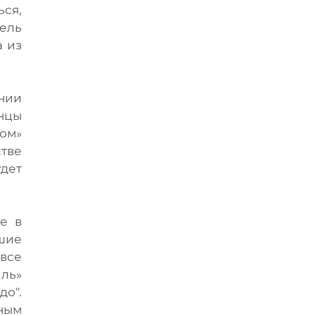
ься,
тель
а из
ении
онцы
ком»
тве
удет
е в
кшие
 все
ль»
до".
ным