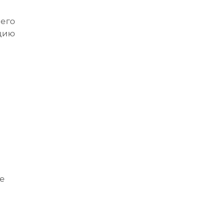
его
кцию
те