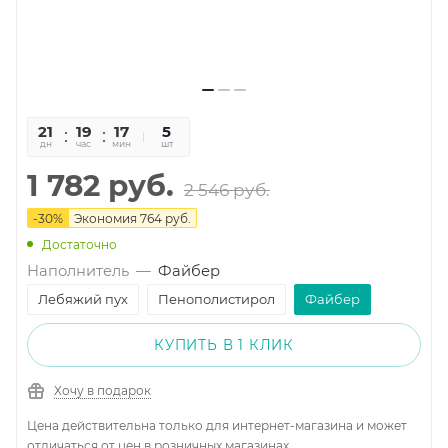
21
19
17
25
5
дн
час
мин
сек
шт
1 782
руб.
2 546
руб.
-
30
%
Экономия
764
руб.
Достаточно
Наполнитель
—
Файбер
Лебяжий пух
Пенополистирол
Файбер
КУПИТЬ В 1 КЛИК
Хочу в подарок
Цена действительна только для интернет-магазина и может
отличаться от цен в розничных магазинах