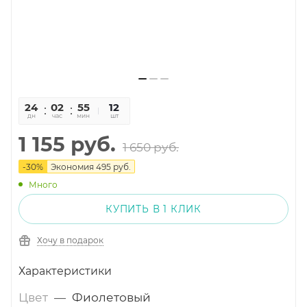
24
02
55
36
12
дн
час
мин
сек
шт
1 155
руб.
1 650
руб.
-
30
%
Экономия
495
руб.
Много
КУПИТЬ В 1 КЛИК
Хочу в подарок
Характеристики
Цвет
—
Фиолетовый