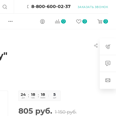
8-800-600-02-37
ЗАКАЗАТЬ ЗВОНОК
0
0
0
у"
24
18
18
36
5
дн
час
мин
сек
шт
805
руб.
1 150
руб.