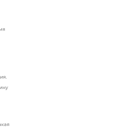
мя
ия.
пину
акая