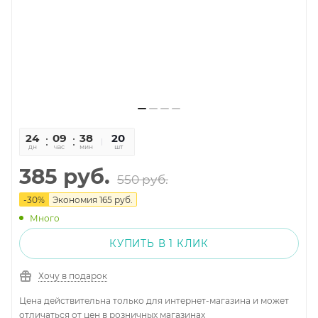
24
09
38
14
20
дн
час
мин
сек
шт
385
руб.
550
руб.
-
30
%
Экономия
165
руб.
Много
КУПИТЬ В 1 КЛИК
Хочу в подарок
Цена действительна только для интернет-магазина и может
отличаться от цен в розничных магазинах