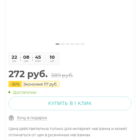
22
08
45
12
10
дн
час
мин
сек
шт
272
руб.
389
руб.
-
30
%
Экономия
117
руб.
Достаточно
КУПИТЬ В 1 КЛИК
Хочу в подарок
Цена действительна только для интернет-магазина и может
отличаться от цен в розничных магазинах