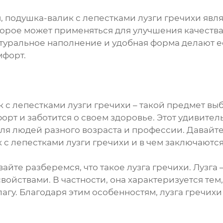
, подушка-валик с лепестками лузги гречихи яв
торое может применяться для улучшения качества
атуральное наполнение и удобная форма делают ее
мфорт.
 с лепестками лузги гречихи – такой предмет выб
форт и заботится о своем здоровье. Этот удивите
я людей разного возраста и профессии. Давайте
 с лепестками лузги гречихи и в чем заключаютс
вайте разберемся, что такое лузга гречихи. Лузга 
ойствами. В частности, она характеризуется тем,
лагу. Благодаря этим особенностям, лузга гречих