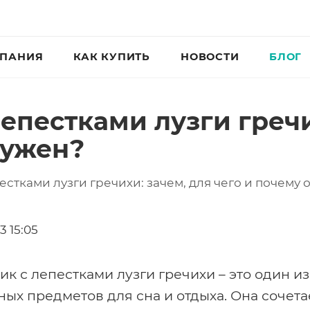
ПАНИЯ
КАК КУПИТЬ
НОВОСТИ
БЛОГ
епестками лузги гречи
нужен?
стками лузги гречихи: зачем, для чего и почему 
3 15:05
к с лепестками лузги гречихи – это один и
ых предметов для сна и отдыха. Она сочета