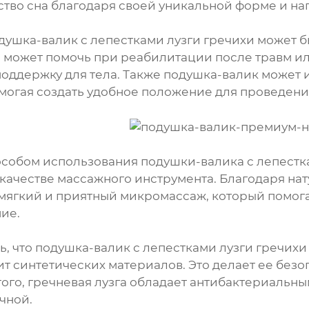
ство сна благодаря своей уникальной форме и н
одушка-валик с лепестками лузги гречихи может б
 может помочь при реабилитации после травм ил
оддержку для тела. Также подушка-валик может 
могая создать удобное положение для проведени
собом использования подушки-валика с лепестка
качестве массажного инструмента. Благодаря на
мягкий и приятный микромассаж, который помога
ие.
, что подушка-валик с лепестками лузги гречихи 
ит синтетических материалов. Это делает ее без
того, гречневая лузга обладает антибактериальны
чной.