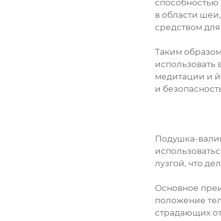
способностью 
в области шеи,
средством для
Таким образом
использовать 
медитации и й
и безопасност
Подушка-валик
использоватьс
лузгой, что де
Основное преи
положение тел
страдающих от