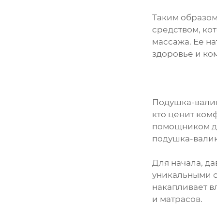
Таким образом
средством, ко
массажа. Ее н
здоровье и ко
Подушка-валик
кто ценит ком
помощником дл
подушка-валик
Для начала, да
уникальными св
накапливает в
и матрасов.