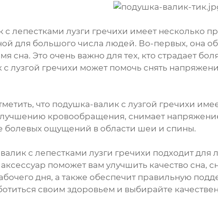
 с лепестками лузги гречихи имеет несколько п
ой для большого числа людей. Во-первых, она 
мя сна. Это очень важно для тех, кто страдает бо
 с лузгой гречихи может помочь снять напряжен
тметить, что подушка-валик с лузгой гречихи име
улучшению кровообращения, снимает напряжение
 болевых ощущений в области шеи и спины.
-валик с лепестками лузги гречихи подходит для
 аксессуар поможет вам улучшить качество сна, с
абочего дня, а также обеспечит правильную подд
ботиться своим здоровьем и выбирайте качествен