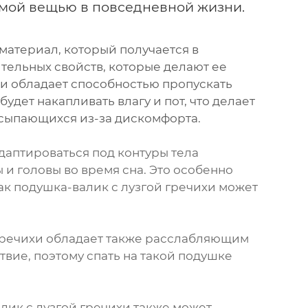
имой вещью в повседневной жизни.
й материал, который получается в
ительных свойств, которые делают ее
хи обладает способностью пропускать
 будет накапливать влагу и пот, что делает
осыпающихся из-за дискомфорта.
даптироваться под контуры тела
и головы во время сна. Это особенно
как подушка-валик с лузгой гречихи может
 гречихи обладает также расслабляющим
вие, поэтому спать на такой подушке
лик с лузгой гречихи также может