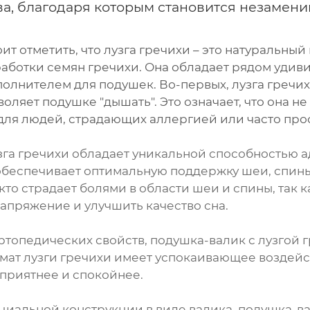
а, благодаря которым становится незамен
оит отметить, что лузга гречихи – это натуральны
работки семян гречихи. Она обладает рядом удив
олнителем для подушек. Во-первых, лузга гречи
зволяет подушке "дышать". Это означает, что она не
для людей, страдающих аллергией или часто пр
узга гречихи обладает уникальной способностью а
 обеспечивает оптимальную поддержку шеи, спины 
 кто страдает болями в области шеи и спины, так 
напряжение и улучшить качество сна.
ртопедических свойств, подушка-валик с лузгой
мат лузги гречихи имеет успокаивающее воздейст
 приятнее и спокойнее.
циальной конструкции в виде валика, подушка-ва