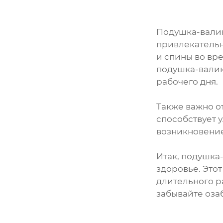
Подушка-валик
привлекательн
и спины во вре
подушка-валик
рабочего дня.
Также важно о
способствует 
возникновение
Итак, подушка
здоровье. Этот
длительного р
забывайте оза