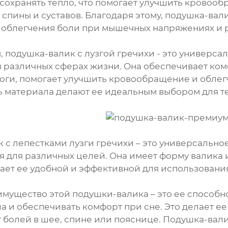
сохранять тепло, что помогает улучшить крово
 спины и суставов. Благодаря этому, подушка-вал
 облегчения боли при мышечных напряжениях и 
, подушка-валик с лузгой гречихи - это универса
в различных сферах жизни. Она обеспечивает ком
оги, помогает улучшить кровообращение и облег
ь материала делают ее идеальным выбором для тех
 с лепестками лузги гречихи – это универсально
я для различных целей. Она имеет форму валика
лает ее удобной и эффективной для использовани
мущество этой подушки-валика – это ее способ
а и обеспечивать комфорт при сне. Это делает е
 болей в шее, спине или пояснице. Подушка-вал