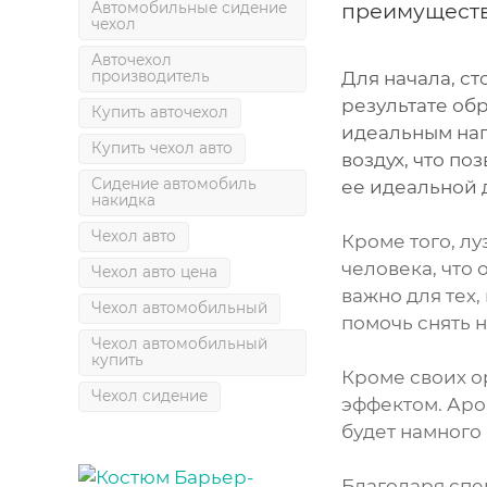
преимуществ
Автомобильные сидение
чехол
Авточехол
производитель
Для начала, ст
результате об
Купить авточехол
идеальным нап
Купить чехол авто
воздух, что по
Сидение автомобиль
ее идеальной 
накидка
Чехол авто
Кроме того, л
человека, что
Чехол авто цена
важно для тех,
Чехол автомобильный
помочь снять 
Чехол автомобильный
купить
Кроме своих о
Чехол сидение
эффектом. Аро
будет намного
Благодаря спе