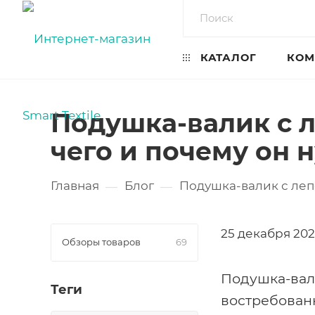
КАТАЛОГ
КОМ
Подушка-валик с л
чего и почему он 
Главная
Блог
Подушка-валик с лепе
—
—
25 декабря 202
Обзоры товаров
69
Подушка-вали
Теги
востребованн