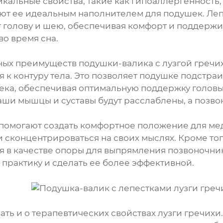
никальные свойства, такие как гипоаллергенност
ают ее идеальным наполнителем для подушек. Леп
голову и шею, обеспечивая комфорт и поддерж
во время сна.
ных преимуществ подушки-валика с лузгой гречих
я к контуру тела. Это позволяет подушке подстр
ека, обеспечивая оптимальную поддержку головы 
ваши мышцы и суставы будут расслаблены, а позво
помогают создать комфортное положение для ме
и сконцентрироваться на своих мыслях. Кроме тог
я в качестве опоры для выпрямления позвоночник
 практику и сделать ее более эффективной.
ать и о терапевтических свойствах лузги гречихи