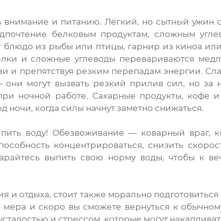
 внимание и питанию. Лёгкий, но сытный ужин с
едпочтение белковым продуктам, сложным угле
 блюдо из рыбы или птицы, гарнир из киноа или
Белки и сложные углеводы перевариваются мед
ви и препятствуя резким перепадам энергии. Сл
 они могут вызвать резкий прилив сил, но за 
при ночной работе. Сахарные продукты, кофе 
д ночи, когда силы начнут заметно снижаться.
 пить воду! Обезвоживание — коварный враг, 
пособность концентрироваться, снизить скорос
тарайтесь выпить свою норму воды, чтобы к в
я и отдыха, стоит также морально подготовиться 
 мера и скоро вы сможете вернуться к обычном
усталостью и стрессом, которые могут накапливат