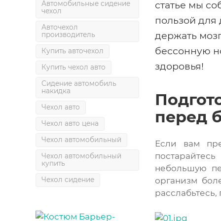
статье мы со
Автомобильные сидение
чехол
пользой для 
Авточехол
держать мозг
производитель
бессонную но
Купить авточехол
здоровья!
Купить чехол авто
Сидение автомобиль
накидка
Подгот
Чехол авто
перед 
Чехол авто цена
Чехол автомобильный
Если вам пре
постарайтесь 
Чехол автомобильный
купить
небольшую пе
Чехол сидение
организм бол
расслабьтесь,