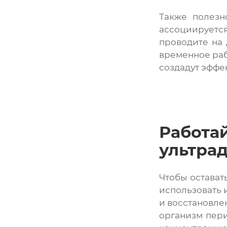
Также полезн
ассоциируется
проводите на 
временное раб
создадут эффек
Работ
ультра
Чтобы остават
использовать и
и восстановле
организм пери