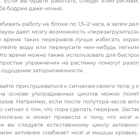
 Если вы будете работать, следуя этим ритмам
ебя бодрее даже ночью.
бивать работу на блоки по 1,5–2 часа, а затем д
паузы дают мозгу возможность «перезагрузиться
о время таких перерывов лучше избегать экран
ыпейте воды или перекусите чем-нибудь лёгким
Это время можно также использовать для быстро
простые упражнения на растяжку помогут разог
ь ощущение заторможенности.
вайте прислушиваться к сигналам своего тела: у 
на основе ультрадианных циклов можно понять
ерыв. Например, если после полутора часов акт
то сигнал о том, что пора сделать перерыв. Заст
есполезно и может привести к тому, что мозг
ли вы следуете естественному циклу активнос
низм активнее снабжает мозг и мышцы кровью,