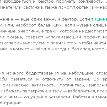
т взбодриться и быстро прогнать сонливость. 
омнате или растяжка, также помогут организму н
ужение — ещё один важный фактор. Если
тишин
у или, наоборот, белый шум, если музыка слишк
мичные, энергичные треки, которые не дают мозгу
и океана, создают успокаивающий эффект, ко
оэкспериментируйте с плейлистом, чтобы найти
ка, а кому-то — лёгкие мелодии без слов, которы
мя ночного бодрствования на небольшие отрез
обы размяться и отдохнуть от задачи. Во в
 физическую активность: потянитесь, выполн
 избежать перегрузки, а телу — взбодриться, пос
те с ним — ощущение усталости. Работая в тако
центрацию.