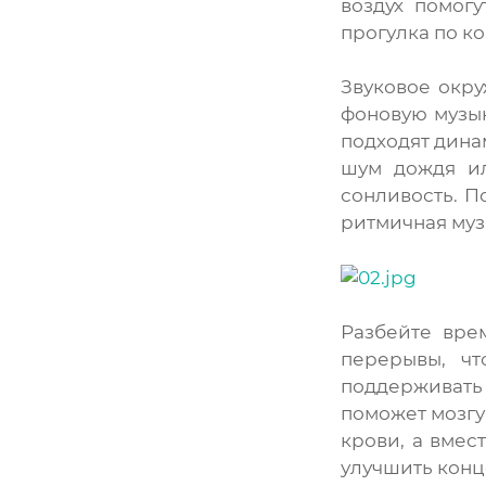
воздух помогу
прогулка по к
Звуковое окр
фоновую музык
подходят дина
шум дождя ил
сонливость. П
ритмичная музы
Разбейте вре
перерывы, чт
поддерживать
поможет мозгу
крови, а вмес
улучшить кон