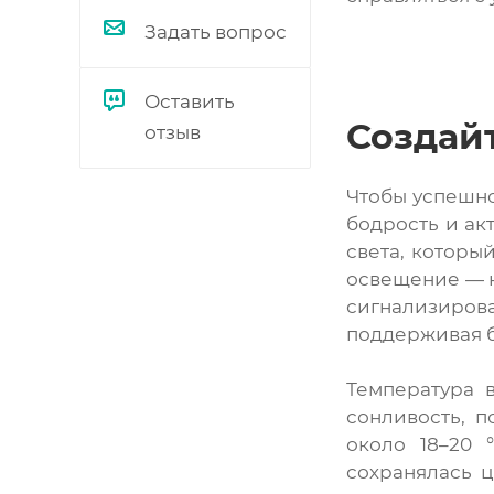
Задать вопрос
Оставить
Создай
отзыв
Чтобы успешно
бодрость и ак
света, которы
освещение — н
сигнализироват
поддерживая б
Температура 
сонливость, п
около 18–20 
сохранялась ц