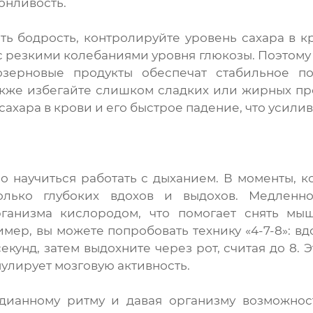
онливость.
ть бодрость, контролируйте уровень сахара в 
 с резкими колебаниями уровня глюкозы. Поэтому 
озерновые продукты обеспечат стабильное по
акже избегайте слишком сладких или жирных пр
сахара в крови и его быстрое падение, что усили
о научиться работать с дыханием. В моменты, ко
олько глубоких вдохов и выдохов. Медленн
ганизма кислородом, что помогает снять мы
имер, вы можете попробовать технику «4-7-8»: вд
секунд, затем выдохните через рот, считая до 8.
мулирует мозговую активность.
адианному ритму и давая организму возможнос