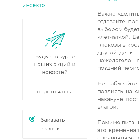
Важно уделить
отдавайте пр
выбором будет
клетчаткой. 
глюкозы в кро
другой день —
Будьте в курсе
нежелателен 
наших акций и
поздний перио
новостей
Не забывайте
повлиять на с
ПОДПИСАТЬСЯ
накануне пос
влагой.
Заказать
Помимо питани
звонок
это временная
справляться с 