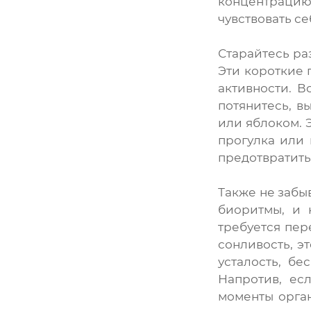
концентрацию.
чувствовать с
Старайтесь раз
Эти короткие 
активности. В
потянитесь, в
или яблоком. 
прогулка или 
предотвратит
Также не забы
биоритмы, и 
требуется пер
сонливость, э
усталость, б
Напротив, ес
моменты орга