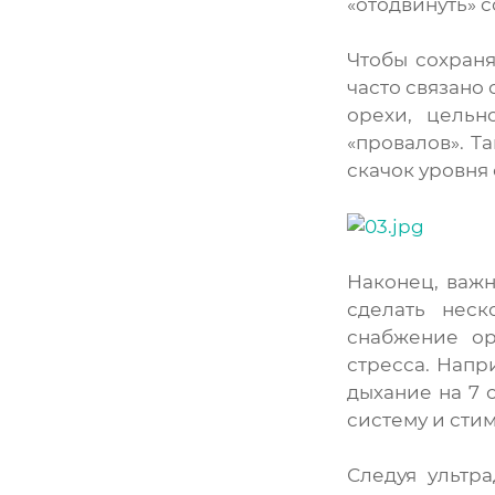
«отодвинуть» с
Чтобы сохраня
часто связано
орехи, цельн
«провалов». Т
скачок уровня 
Наконец, важн
сделать неск
снабжение ор
стресса. Напр
дыхание на 7 
систему и сти
Следуя ультр