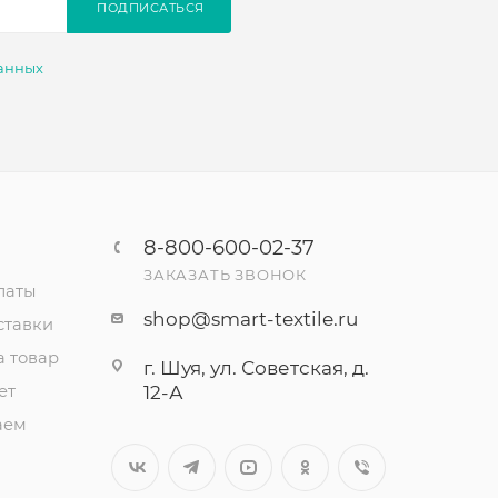
ПОДПИСАТЬСЯ
анных
8-800-600-02-37
ЗАКАЗАТЬ ЗВОНОК
латы
shop@smart-textile.ru
ставки
а товар
г. Шуя, ул. Советская, д.
ет
12-А
аем