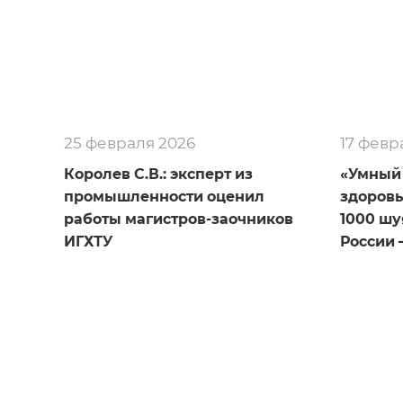
25 февраля 2026
17 февр
Королев С.В.: эксперт из
«Умный
промышленности оценил
здоровы
работы магистров-заочников
1000 ш
ИГХТУ
России 