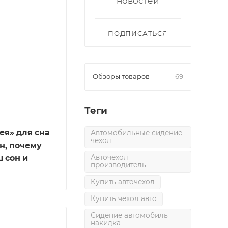
новостей
ПОДПИСАТЬСЯ
Обзоры товаров
69
Теги
я» для сна
Автомобильные сидение
чехол
ин, почему
 сон и
Авточехол
производитель
Купить авточехол
Купить чехол авто
Сидение автомобиль
накидка