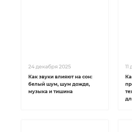
24 декабря 2025
1
Как звуки влияют на сон:
Ка
белый шум, шум дождя,
пр
музыка и тишина
те
дл