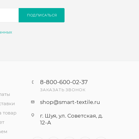
ПОДПИСАТЬСЯ
анных
8-800-600-02-37
ЗАКАЗАТЬ ЗВОНОК
латы
shop@smart-textile.ru
ставки
а товар
г. Шуя, ул. Советская, д.
ет
12-А
аем